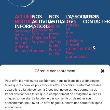
ACCUEIL
NOS
NOS
L'ASSOCIATION
NOUS
BOUTIQUE
ACTIVITÉS
ACTUALITÉS
Notre
CONTACTER
histoire
INFORMATIONS
Conférences
Revue
7 Rue
Le
Expositions
de
Retrouvez-
mot
Saint-
Sorties
presse
nous
du
Déjeuners
Nos
Bulletins
Jean
président
Voyages
vidéos
annuels
Conseil
Baptis
Radio
Adhésion
d'administration
Parole
Renouvellement
de la
Nos
de Vie
partenaires
Salle,
35800
Dinard
Gérer le consentement
02
99
Pour offrir les meilleures expériences, nous utilisons des technologies
telles que les cookies pour stocker et/ou accéder aux informations des
80
appareils. Le fait de consentir à ces technologies nous permettra de
95
traiter des données telles que le comportement de navigation ou les ID
82
uniques sur ce site. Le fait de ne pas consentir ou de retirer son
consentement peut avoir un effet négatif sur certaines caractéristiques
06
et fonctions.