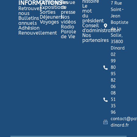
histoire
INFORMATIONS
Conférences
Revue
7 Rue
Le
Expositions
de
Retrouvez-
Saint-
mot
Sorties
presse
nous
du
Jean
Déjeuners
Nos
Bulletins
président
Voyages
vidéos
Baptiste
annuels
Conseil
Radio
Adhésion
de la
d'administration
Parole
Renouvellement
Nos
Salle,
de Vie
partenaires
35800
Dinard
02
99
80
95
82
06
08
51
35
96
contact@pa
dinard.fr