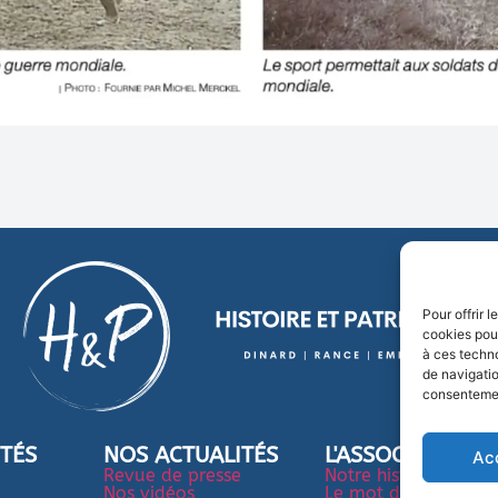
Pour offrir 
cookies pour
à ces techn
de navigatio
consentement
ITÉS
NOS ACTUALITÉS
L'ASSOCIATION
Ac
Revue de presse
Notre histoire
Nos vidéos
Le mot du président