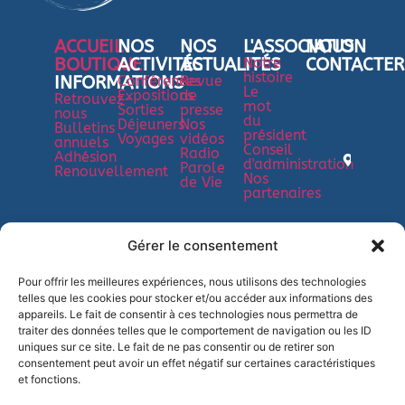
ACCUEIL
NOS
NOS
L'ASSOCIATION
NOUS
BOUTIQUE
ACTIVITÉS
ACTUALITÉS
Notre
CONTACTER
histoire
INFORMATIONS
Conférences
Revue
7 Rue
Le
Expositions
de
Retrouvez-
mot
Saint-
Sorties
presse
nous
du
Déjeuners
Nos
Bulletins
Jean
président
Voyages
vidéos
annuels
Conseil
Baptis
Radio
Adhésion
d'administration
Parole
Renouvellement
de la
Nos
de Vie
partenaires
Salle,
35800
Dinard
Gérer le consentement
02
99
Pour offrir les meilleures expériences, nous utilisons des technologies
telles que les cookies pour stocker et/ou accéder aux informations des
80
appareils. Le fait de consentir à ces technologies nous permettra de
95
traiter des données telles que le comportement de navigation ou les ID
82
uniques sur ce site. Le fait de ne pas consentir ou de retirer son
consentement peut avoir un effet négatif sur certaines caractéristiques
06
et fonctions.
08