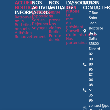
ACCUEIL
NOS
NOS
L'ASSOCIATION
NOUS
BOUTIQUE
ACTIVITÉS
ACTUALITÉS
Notre
CONTACTER
histoire
INFORMATIONS
Conférences
Revue
7 Rue
Le
Expositions
de
Retrouvez-
Saint-
mot
Sorties
presse
nous
du
Jean
Déjeuners
Nos
Bulletins
président
Voyages
vidéos
Baptiste
annuels
Conseil
Radio
Adhésion
de la
d'administration
Parole
Renouvellement
Nos
Salle,
de Vie
partenaires
35800
Dinard
02
99
80
95
82
06
08
51
35
96
contact@pa