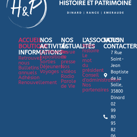
ACCUEIL
NOS
NOS
L'ASSOCIATION
NOUS
BOUTIQUE
ACTIVITÉS
ACTUALITÉS
Notre
CONTACTER
histoire
INFORMATIONS
Conférences
Revue
7 Rue
Le
Expositions
de
Retrouvez-
Saint-
mot
Sorties
presse
nous
du
Jean
Déjeuners
Nos
Bulletins
président
Voyages
vidéos
Baptiste
annuels
Conseil
Radio
Adhésion
de la
d'administration
Parole
Renouvellement
Nos
Salle,
de Vie
partenaires
35800
Dinard
02
99
80
95
82
06