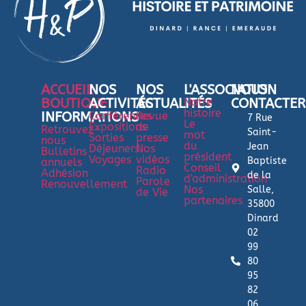
ACCUEIL
NOS
NOS
L'ASSOCIATION
NOUS
BOUTIQUE
ACTIVITÉS
ACTUALITÉS
Notre
CONTACTER
histoire
INFORMATIONS
Conférences
Revue
7 Rue
Le
Expositions
de
Retrouvez-
Saint-
mot
Sorties
presse
nous
du
Jean
Déjeuners
Nos
Bulletins
président
Voyages
vidéos
Baptiste
annuels
Conseil
Radio
Adhésion
de la
d'administration
Parole
Renouvellement
Nos
Salle,
de Vie
partenaires
35800
Dinard
02
99
80
95
82
06