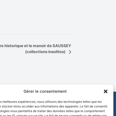
 historique et le manoir de SAUSSEY
(collections insolites)
Gérer le consentement
les meilleures expériences, nous utilisons des technologies telles que les
 stocker et/ou accéder aux informations des appareils. Le fait de consentir
ologies nous permettra de traiter des données telles que le comportement
n ou les ID uniques sur ce site. Le fait de ne pas consentir ou de retirer son